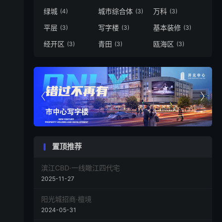
绿城
城市综合体
万科
(4)
(3)
(3)
平层
写字楼
基本装修
(3)
(3)
(3)
经开区
青田
瓯海区
(3)
(3)
(3)


置顶推荐
滨江CBD·一线瞰江四代宅
2025-11-27
阳光城招商·檀境
2024-05-31