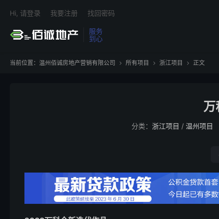
Hi, 请登录
我要注册
找回密码
服务
到心
当前位置：
温州佰诚房地产营销有限公司
所有项目
浙江项目
正文



万
分类：
浙江项目
/
温州项目