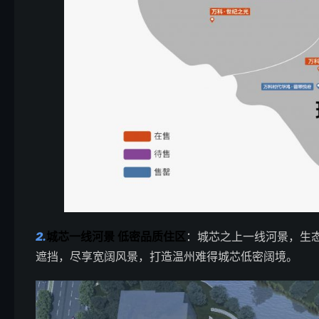
2.
城芯一线河景 低密品质住区
：城芯之上一线河景，生态
遮挡，尽享宽阔风景，打造温州难得城芯低密阔境。