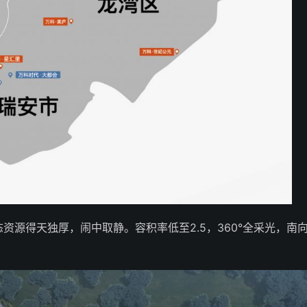
资源得天独厚，闹中取静。容积率低至2.5，360°全采光，南