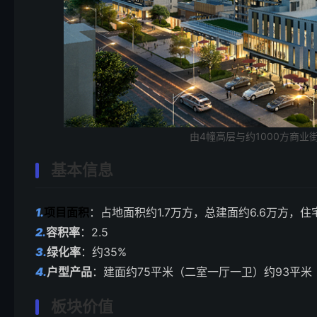
由4幢高层与约1000方商业
基本信息
1.
项目面积
：占地面积约1.7万方，总建面约6.6万方，
2.
容积率
：2.5
3.
绿化率
：约35%
4.
户型产品
：建面约75平米（二室一厅一卫）约93平米
板块价值