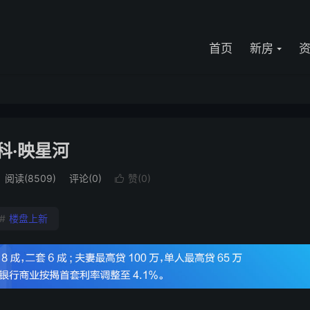
首页
新房
科·映星河
阅读(8509)
评论(0)
赞(
0
)

#
楼盘上新