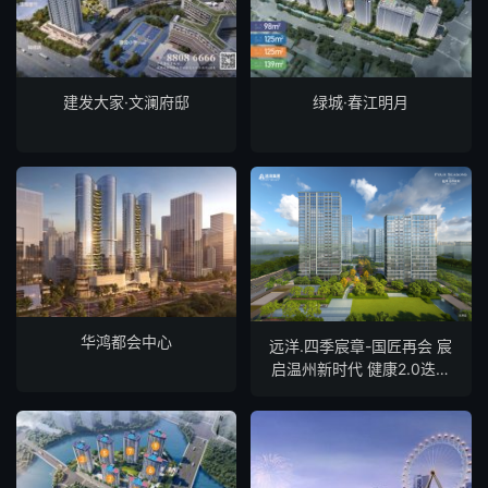
建发大家·文澜府邸
绿城·春江明月
华鸿都会中心
远洋.四季宸章-国匠再会 宸
启温州新时代 健康2.0迭新
Link菁英住区