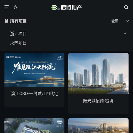



所有项目
全部


浙江项目

火热项目
滨江CBD·一线瞰江四代宅
阳光城招商·檀境