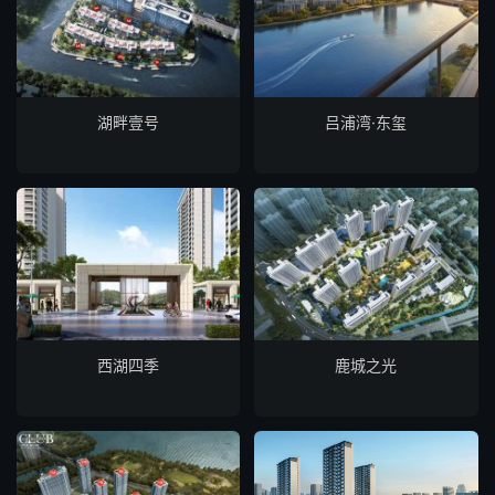
湖畔壹号
吕浦湾·东玺
西湖四季
鹿城之光