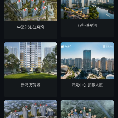
万科·映星河
中梁外滩·江月湾
新鸿·万锦城
开元中心-招银大厦