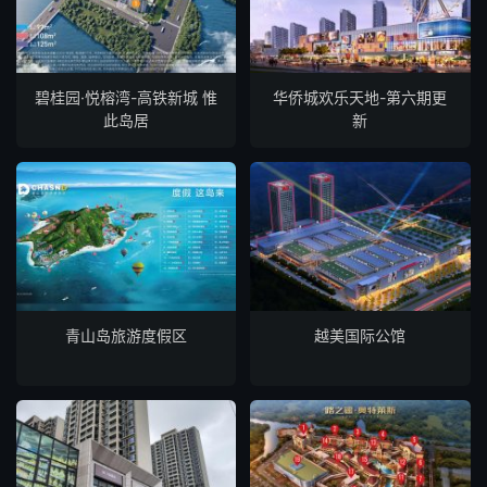
碧桂园·悦榕湾-高铁新城 惟
华侨城欢乐天地-第六期更
此岛居
新
青山岛旅游度假区
越美国际公馆