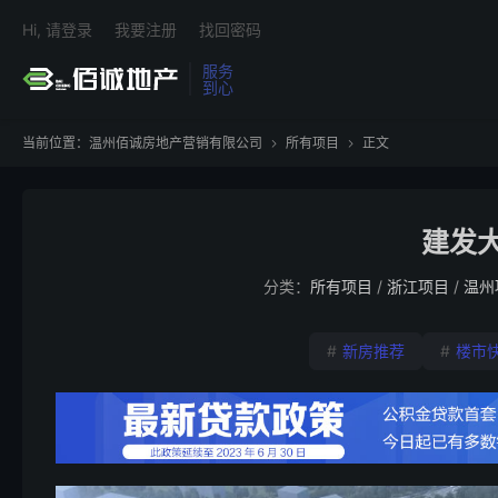
Hi, 请登录
我要注册
找回密码
服务
到心
当前位置：
温州佰诚房地产营销有限公司
所有项目
正文


建发大
分类：
所有项目
/
浙江项目
/
温州
#
新房推荐
#
楼市