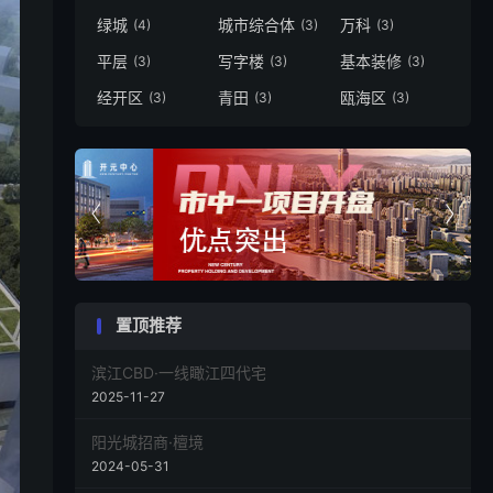
绿城
城市综合体
万科
(4)
(3)
(3)
平层
写字楼
基本装修
(3)
(3)
(3)
经开区
青田
瓯海区
(3)
(3)
(3)


置顶推荐
滨江CBD·一线瞰江四代宅
2025-11-27
阳光城招商·檀境
2024-05-31