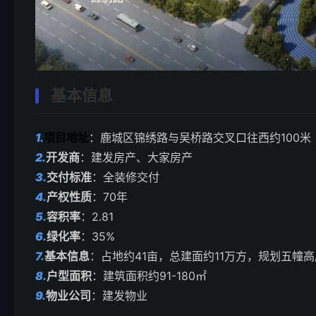
基本信息
1.
项目地址
：鹿城区锦绣路与吴桥路交叉口往西约100米
2.
开发商
：建发房产、大家房产
3.
交付标准
：全装修交付
4.
产权性质
：70年
5.
容积率
：2.81
6.
绿化率
：35%
7.
基本信息
：占地约41亩，总建面约11万方，规划五幢高
8.
户型面积
：建筑面积约91-180㎡
9.
物业公司
：建发物业