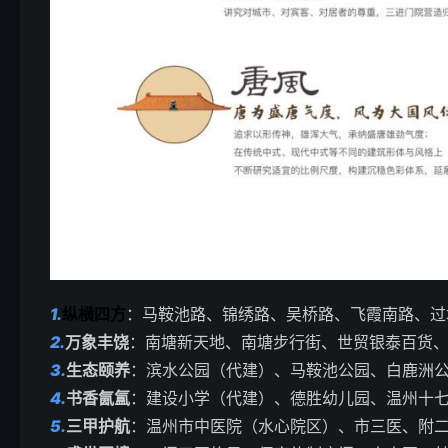
1.
纵横四方
：马鞍池路、锦绣路、吴桥路、飞霞南路、过
2.
万象丰饶
：南塘新天地、南塘步行街、世贸银泰百货
3.
生态颐养
：滨水公园（代建）、马鞍池公园、白鹿洲
4.
书香氤氲
：建设小学（代建）、德胜幼儿园、温州十
5.
三甲护航
：温州市中医院（水心院区）、市三医、附