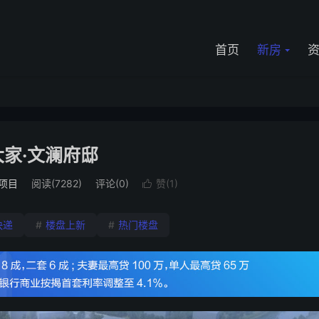
首页
新房
家·文澜府邸
项目
阅读(7282)
评论(0)
赞(
1
)

快递
#
楼盘上新
#
热门楼盘