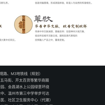
境路、M3地铁线（规划）
、五马街、开太百货等繁华商圈
公园、会昌湖水上公园绿意环绕
七中、温州市第三中学举步可达
二医、社区卫生服务中心（代建）