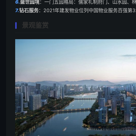
6.
盛世园境
：一门五园格局：儒家礼制府门、山水园、
7.
钻石服务
：2021年建发物业位列中国物业服务百强第
景观鉴赏