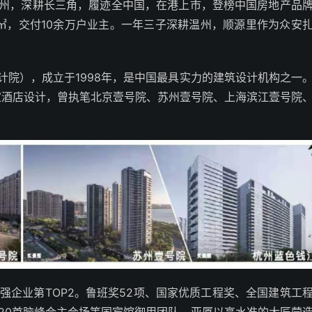
于杭州，深耕长三角，履迹全中国，在港上市，登榜中国房地产品
0万㎡，交付10余万户业主。一年三子深耕温州，顺源里作为众安
设计院），成立于1998年，是中国最具实力的建筑设计机构之一
50家酒店设计，曾执笔北京壹号院、苏州壹号院、上海滨江壹号院
强企业第TOP2。鲁班奖52项、国家优质工程奖、全国建筑工
G20首脑峰会主会场等国宾馆御用团队，亚厦以高水准的大匠营