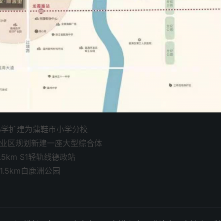
小学扩建为蒲鞋市小学分校
工业区规划新建一座大型综合体
5km S1轻轨线德政站
.5km白鹿洲公园