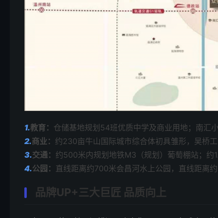
1.
教育：
仓储基地规划54班优质中学及商业用地；南汇
2.
商业：
约230亩牛山国际城市综合体初具雏形，吴桥
3.
交通：
约500米内规划地铁M3（规划）葡萄棚站；约1.
4.
公园：
直线距离约700米会昌河水上公园，直线距离约1
品牌UP+三大巨匠 品质向上