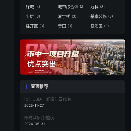
绿城
城市综合体
万科
(4)
(3)
(3)
平层
写字楼
基本装修
(3)
(3)
(3)
经开区
青田
瓯海区
(3)
(3)
(3)


置顶推荐
滨江CBD·一线瞰江四代宅
2025-11-27
阳光城招商·檀境
2024-05-31