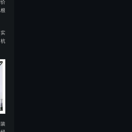
牌价
扎根
。实
、杭
程装
造经