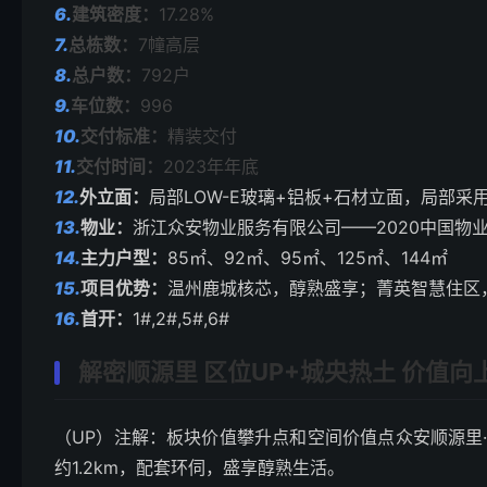
6.
建筑密度：
17.28%
7.
总栋数：
7幢高层
8.
总户数：
792户
9.
车位数：
996
10.
交付标准：
精装交付
11.
交付时间：
2023年年底
12.
外立面：
局部LOW-E玻璃+铝板+石材立面，局部
13.
物业：
浙江众安物业服务有限公司——2020中国物
14.
主力户型：
85㎡、92㎡、95㎡、125㎡、144㎡
15.
项目优势：
温州鹿城核芯，醇熟盛享；菁英智慧住区
16.
首开：
1#,2#,5#,6#
解密顺源里 区位UP+城央热土 价值向
（UP）注解：板块价值攀升点和空间价值点众安顺源里
约1.2km，配套环伺，盛享醇熟生活。