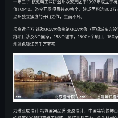
一年三子 杭派精工深耕温州众安集团于1997年成立
值TOP10。迄今开发项目共90余个、建成面积达80
温州独立操盘的开山之作，生而不凡。
斥资近千万 诚邀GOA大象执笔GOA大象（原绿城东方
践项目涉及3个国家，168个城市，1500+个项目，1
州蓝色钱江等千万奢宅
力邀亚厦设计 精筑国宾品质 亚厦设计，中国建筑装饰百
饰奖等808项国家级工程奖，见证非凡实力。作为杭州