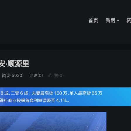
首页
新房
安·顺源里
阅读(5030)
评论(0)
赞(
0
)
