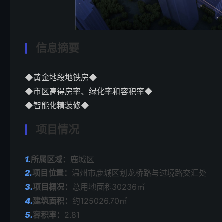
信息摘要
◆黄金地段地铁房◆
◆市区高得房率、绿化率和容积率◆
◆智能化精装修◆
项目情况
1.
所属区域：
鹿城区
2.
项目位置：
温州市鹿城区划龙桥路与过境路交汇处
3.
项目概况：
总用地面积30236㎡
4.
建筑面积：
约125026.70㎡
5.
容积率：
2.81