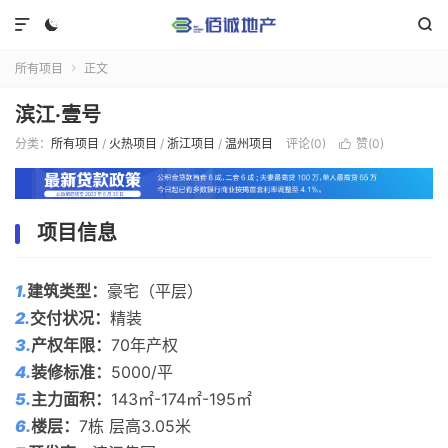



所有项目
正文

滨江·壹号
分类：
所有项目
/
火热项目
/
浙江项目
/
温州项目
评论(0)
赞(
0
)

项目信息
1.
建筑类型：
豪宅（平层）
2.
交付状况：
精装
3.
产权年限：
70年产权
4.
装修标准：
5000/平
5.
主力面积：
143㎡-174㎡-195㎡
6.
楼层：
7栋 层高3.05米