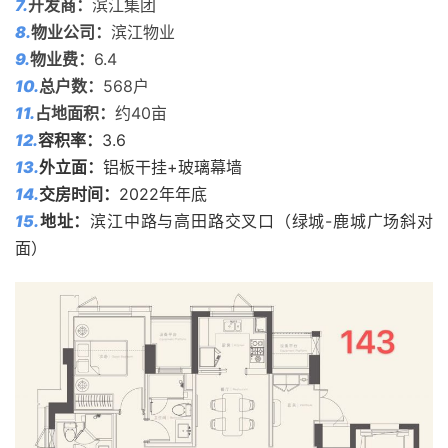
7.
开发商：
滨江集团
8.
物业公司：
滨江物业
9.
物业费：
6.4
10.
总户数：
568户
11.
占地面积：
约40亩
12.
容积率：
3.6
13.
外立面：
铝板干挂+玻璃幕墙
14.
交房时间：
2022年年底
15.
地址：
滨江中路与高田路交叉口（绿城-鹿城广场斜对
面）