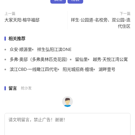
上一篇
下一篇
大家天阳·榕华福邸
祥生·公园道-名校旁、双公园-迭
代住区
相关推荐
众安·顺源里
祥生弘阳江滨ONE
多弗·奥邸（多弗奥林匹克花园）
留仙里
越秀·天悦江湾公寓
滨江CBD·一线瞰江四代宅
阳光城招商·檀境
湖畔壹号
留言
抢沙发