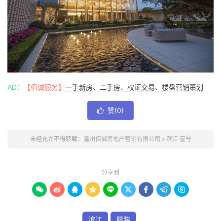
AD：
【佰诚服务】
一手新房、二手房、权证交易、楼盘营销策划
赞(
0
)

未经允许不得转载：
温州佰诚房地产营销有限公司
»
滨江·壹号
分享到









滨江
精装