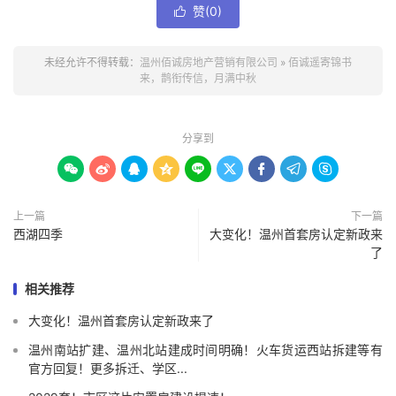
赞(
0
)

未经允许不得转载：
温州佰诚房地产营销有限公司
»
佰诚遥寄锦书
来，鹊衔传信，月满中秋
分享到









上一篇
下一篇
西湖四季
大变化！温州首套房认定新政来
了
相关推荐
大变化！温州首套房认定新政来了
温州南站扩建、温州北站建成时间明确！火车货运西站拆建等有
官方回复！更多拆迁、学区...