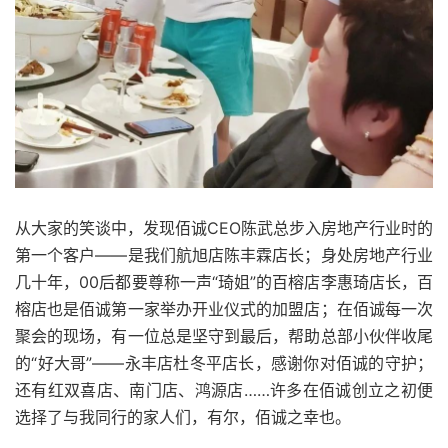
从大家的笑谈中，发现佰诚CEO陈武总步入房地产行业时的
第一个客户——是我们航旭店陈丰霖店长；身处房地产行业
几十年，00后都要尊称一声“琦姐”的百榕店李惠琦店长，百
榕店也是佰诚第一家举办开业仪式的加盟店；在佰诚每一次
聚会的现场，有一位总是坚守到最后，帮助总部小伙伴收尾
的“好大哥”——永丰店杜冬平店长，感谢你对佰诚的守护；
还有红双喜店、南门店、鸿源店……许多在佰诚创立之初便
选择了与我同行的家人们，有尔，佰诚之幸也。