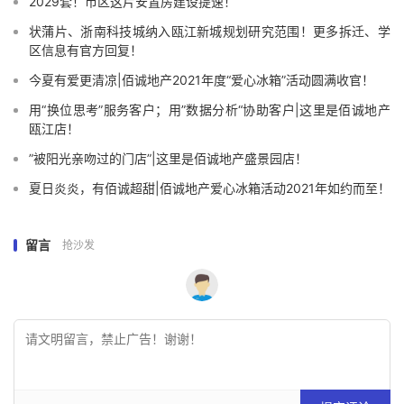
2029套！市区这片安置房建设提速！
状蒲片、浙南科技城纳入瓯江新城规划研究范围！更多拆迁、学
区信息有官方回复！
今夏有爱更清凉|佰诚地产2021年度“爱心冰箱”活动圆满收官！
用“换位思考”服务客户；用”数据分析“协助客户|这里是佰诚地产
瓯江店！
”被阳光亲吻过的门店”|这里是佰诚地产盛景园店！
夏日炎炎，有佰诚超甜|佰诚地产爱心冰箱活动2021年如约而至！
留言
抢沙发