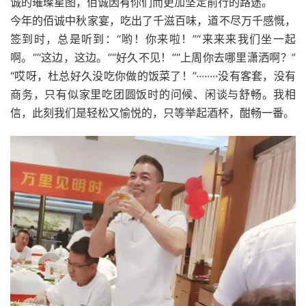
诚的璀璨星图，佰诚因有你们而更加坚定前行的路途。
今年的佰诚中秋家宴，吃出了千滋百味，道不尽万千感慨，
签到时，总是听到：“哟！你来啦！”“来来来我们坐一起
啊。”“这边，这边。”“好久不见！”“上周你去哪里潇洒啊？”
“哎呀，杜总好久没吃你做的饭菜了！”········没有客套，没有
商务，只有似家里吃团圆饭时的问候、闲谈与舒畅。我相
信，此刻我们是轻松又愉悦的，只等举起酒杯，酣畅一番。