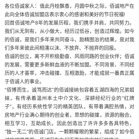
各位佰诚家人：值此丹桂飘香，月圆中秋之际，佰诚地产在
此向全体佰诚加盟店表示衷心的感谢和美好的节日祝福!
回首佰诚地产8年的发展历程，我们携手并肩，共同努力。
我们从无到有，从小做大，经历过低谷，创造过辉煌。如今
的佰诚，是我们多年来共同奋斗、励精图治的结果，是对我
们多年来彼此间相濡以沫、不放弃、不抛弃的回报。
佰诚的创立，离不开积极勤奋、风雨同路的创业伙伴；佰诚
的发展，需要更多新鲜血液的不断加盟。不同背景、不同经
历的人才荟萃，冲击碰撞、互相激励，才能成就一番真正属
于佰诚人的事业。
“佰博而生，诚笃而达”的佰诚接纳包容着五湖四海的兄弟姐
妹，有传承着温州本土中介文化、深耕经纪行业的“红牌
子”，有经历系统性学习的精英团队，有带着满腔热情，对
房地产行业满心期待的创业者，思想的碰撞，资源的融合，
相互学习，互助成长。因此创造出了许许多多各具特色，
“独一无二”的佰诚门店。一颗颗耀眼的繁星，组成了如今佰