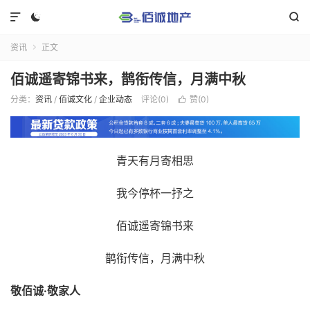



资讯
正文

佰诚遥寄锦书来，鹊衔传信，月满中秋
分类：
资讯
/
佰诚文化
/
企业动态
评论(0)
赞(
0
)

青天有月寄相思
我今停杯一抒之
佰诚遥寄锦书来
鹊衔传信，月满中秋
敬佰诚·敬家人