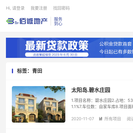
Hi, 请登录
我要注册
找回密码
服务
到心
标签：青田
太阳岛.碧水庄园
1.项目名称：碧水庄园2.占地：53
1.1%7.车位数：自家车库8.项目面
2020-11-07
所有项目
阅读
