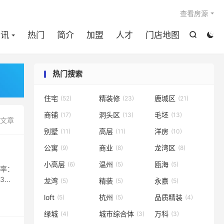

查看房源
资讯
热门
简介
加盟
人才
门店地图


热门搜索
住宅
精装修
鹿城区
(52)
(23)
(21)
商铺
洞头区
毛坯
(17)
(13)
(13)
篇文章
别墅
高层
洋房
(11)
(11)
(10)
公寓
商业
龙湾区
(9)
(8)
(8)
小高层
温州
瓯海
(6)
(5)
(5)
积率：
..
龙湾
精装
永嘉
(5)
(5)
(5)
loft
杭州
品质精装
(5)
(5)
(4)
绿城
城市综合体
万科
(4)
(3)
(3)