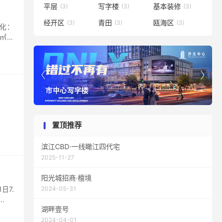
平层
写字楼
基本装修
(3)
(3)
(3)
经开区
青田
瓯海区
(3)
(3)
(3)
绿化：
1㎡）


置顶推荐
滨江CBD·一线瞰江四代宅
2025-11-27
阳光城招商·檀境
日7.
2024-05-31
.
湖畔壹号
2024-04-01