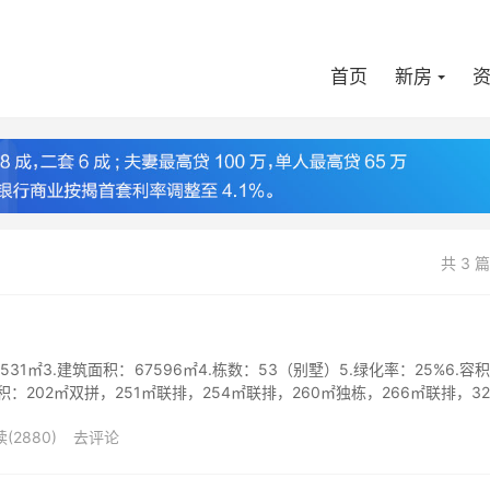
首页
新房
共 3 
531㎡3.建筑面积：67596㎡4.栋数：53（别墅）5.绿化率：25%6.容
积：202㎡双拼，251㎡联排，254㎡联排，260㎡独栋，266㎡联排，323.
(2880)
去评论