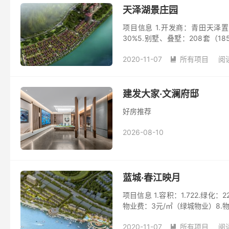
天泽湖景庄园
项目信息 1.开发商：青田天泽置
30%5.别墅、叠墅：208套（18
（均价：80...
2020-11-07
所有项目
阅读

建发大家·文澜府邸
好房推荐
2026-08-10
蓝城·春江映月
项目信息 1.容积：1.722.绿化：2
物业费：3元/㎡（绿城物业）8.物
2020-11-07
所有项目
阅读
