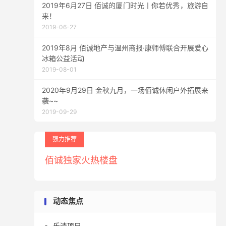
2019年6月27日 佰诚的厦门时光丨你若优秀，旅游自
来！
2019-06-27
2019年8月 佰诚地产与温州商报·康师傅联合开展爱心
冰箱公益活动
2019-08-01
2020年9月29日 金秋九月，一场佰诚休闲户外拓展来
袭~~
2019-09-29
强力推荐
佰诚独家火热楼盘
动态焦点
乐清项目