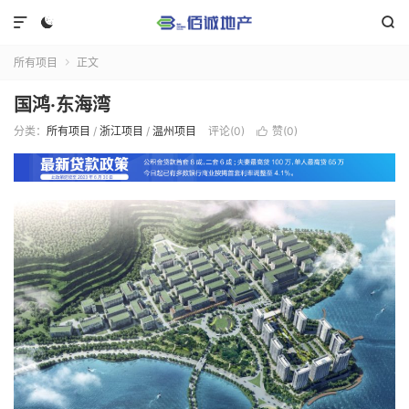



所有项目
正文

国鸿·东海湾
分类：
所有项目
/
浙江项目
/
温州项目
评论(0)
赞(
0
)
