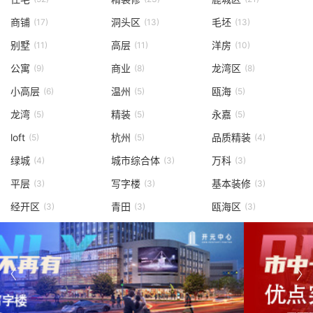
商铺
洞头区
毛坯
(17)
(13)
(13)
别墅
高层
洋房
(11)
(11)
(10)
公寓
商业
龙湾区
(9)
(8)
(8)
小高层
温州
瓯海
(6)
(5)
(5)
龙湾
精装
永嘉
(5)
(5)
(5)
loft
杭州
品质精装
(5)
(5)
(4)
绿城
城市综合体
万科
(4)
(3)
(3)
平层
写字楼
基本装修
(3)
(3)
(3)
经开区
青田
瓯海区
(3)
(3)
(3)

