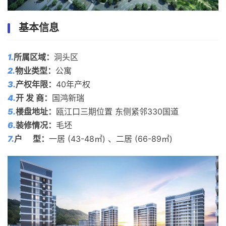
基本信息
1.
所属区域：
洞头区
2.
物业类型：
公寓
3.
产权年限：
40年产权
4.
开 发 商：
国鸿新瑞
5.
楼盘地址：
瓯江口三期位置 东侧紧邻330国道
6.
装修情况
：
毛坯
7.
户 型
：
一居 (43-48㎡) 、二居 (66-89㎡)