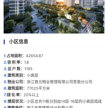
小区信息
1.
占地面积
：
42654.87
2.
容 积 率
：
1.8
3.
总 户 数：
1195
4.
建筑类别：
小高层
5.
物业公司：
浙江首元物业管理有限公司苍南分公司
6.
建筑面积：
77025平方米
7.
绿 化 率：
20%以上
8.
楼层状况：
小区总共11栋分别由14层-16层的小高层组成
9.
建筑单位
：
浙江天然建筑设计有限公司