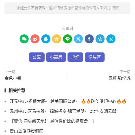
未经允许不得转载：
温州佰诚房地产营销有限公司
»
国鸿·东海湾
分享到









公寓
小高层
毛坯
洞头区
上一篇
下一篇
金色小镇
景顺·铂悦城
相关推荐
开元中心-招银大厦
越美国际公馆
🔥🔥融创港印中心🔥🔥
温州中心·喜马拉雅
绿城招商·锦玉潮明
宏地·安澜云邸
【置信·洞头新天地】 最值性价比的投资盘！！
青山岛旅游度假区