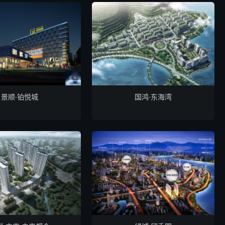
景顺·铂悦城
国鸿·东海湾