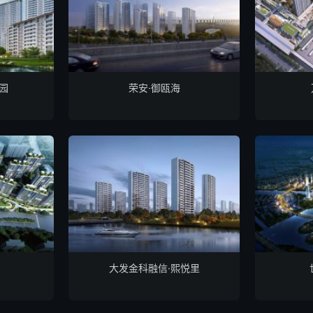
鹿园
荣安·御瓯海
大发金科融信·熙悦里