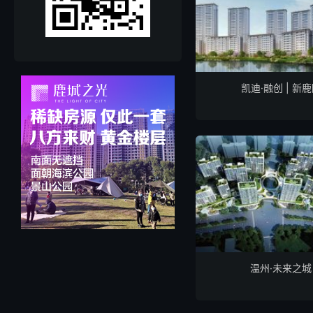
凯迪·融创 | 新
温州·未来之城