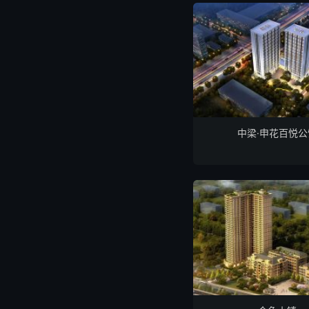
中梁·申花百悦公