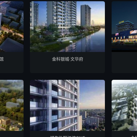
馆
金科银城·文华府