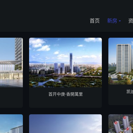
首页
新房
凯
首开中庚·香開萬里