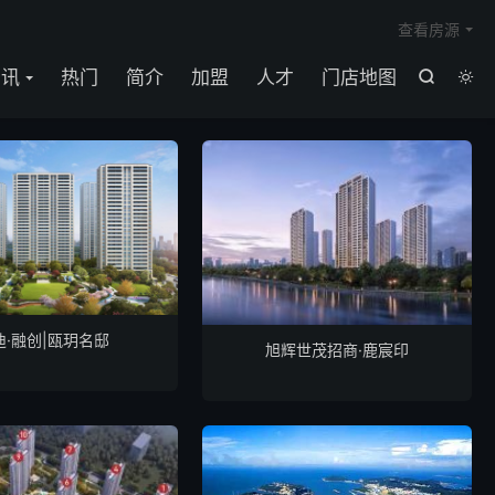

查看房源
资讯
热门
简介
加盟
人才
门店地图


迪·融创|瓯玥名邸
旭辉世茂招商·鹿宸印