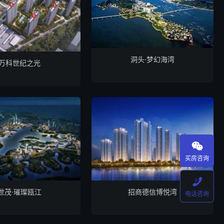
洞头·梦幻海湾
万科世纪之光

买房咨询

世茂·璀璨瓯江
招商德信博悦湾
电话咨询