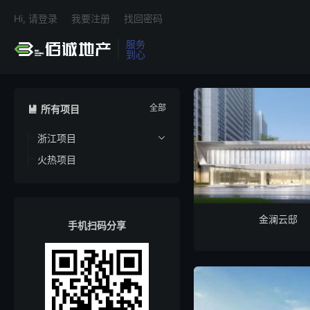
Hi, 请登录
我要注册
找回密码
服务
到心
全部
所有项目

浙江项目

火热项目
金澜云邸
手机扫码分享