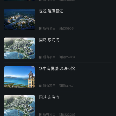
世茂·璀璨瓯江
所有项目
阅读(5906)

国鸿·东海湾
所有项目
阅读(2493)

华中海悦城·珍珠公馆
所有项目
阅读(4757)

国鸿·东海湾
所有项目
阅读(2330)
