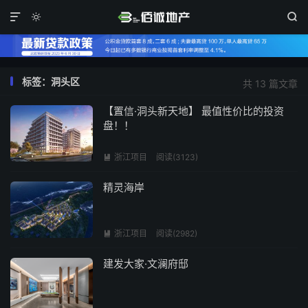



标签：洞头区
共 13 篇文章
【置信·洞头新天地】 最值性价比的投资
盘！！
浙江项目
阅读(3123)

精灵海岸
浙江项目
阅读(2982)

建发大家·文澜府邸