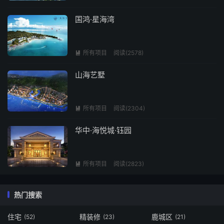
国鸿·星海湾
所有项目
阅读(2578)

山海艺墅
所有项目
阅读(2304)

华中·海悦城·钰园
所有项目
阅读(2823)

热门搜索
住宅
精装修
鹿城区
(52)
(23)
(21)